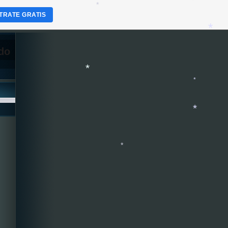
TRATE GRATIS
*
*
*
*
do
*
*
*
*
*
*
*