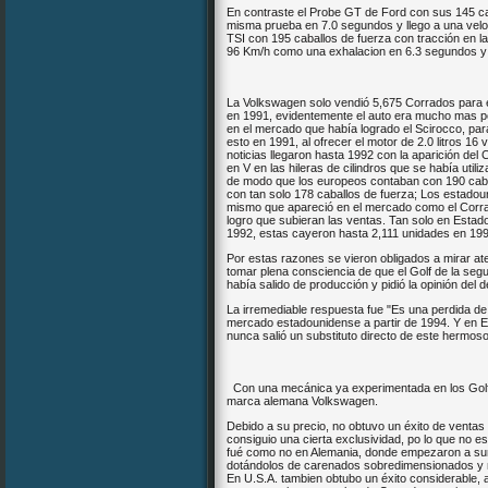
En contraste el Probe GT de Ford con sus 145 cab
misma prueba en 7.0 segundos y llego a una velo
TSI con 195 caballos de fuerza con tracción en l
96 Km/h como una exhalacion en 6.3 segundos y 
La Volkswagen solo vendió 5,675 Corrados para 
en 1991, evidentemente el auto era mucho mas p
en el mercado que había logrado el Scirocco, par
esto en 1991, al ofrecer el motor de 2.0 litros 16
noticias llegaron hasta 1992 con la aparición de
en V en las hileras de cilindros que se había util
de modo que los europeos contaban con 190 caba
con tan solo 178 caballos de fuerza; Los estad
mismo que apareció en el mercado como el Corra
logro que subieran las ventas. Tan solo en Estad
1992, estas cayeron hasta 2,111 unidades en 19
Por estas razones se vieron obligados a mirar a
tomar plena consciencia de que el Golf de la seg
había salido de producción y pidió la opinión de
La irremediable respuesta fue "Es una perdida de 
mercado estadounidense a partir de 1994. Y en Eu
nunca salió un substituto directo de este hermoso
Con una mecánica ya experimentada en los Golf, e
marca alemana Volkswagen.
Debido a su precio, no obtuvo un éxito de ventas
consiguio una cierta exclusividad, po lo que no e
fué como no en Alemania, donde empezaron a surgi
dotándolos de carenados sobredimensionados y m
En U.S.A. tambien obtubo un éxito considerable, 