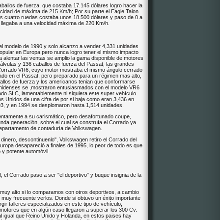
allos de fuerza, que costaba 17.145 dólares logro hacer la
cidad de máxima de 215 Km/h; Por su parte el Eagle Talon
as cuatro ruedas costaba unos 18.500 dólares y paso de 0 a
llegaba a una velocidad máxima de 220 Km/h.
el modelo de 1990 y solo alcanzo a vender 4,331 unidades
opular en Europa pero nunca logro tener el mismo impacto
a alentar las ventas se amplio la gama disponible de motores
 válvulas y 136 caballos de fuerza del Passat, las grandes
l Corrado VR6, cuyo motor mostraba el mismo ángulo cerrado
izado en el Passat, pero preparado para un régimen mas alto,
llos de fuerza y los americanos tenian que conformarse
ounidenses se ,mostraron entusiasmados con el modelo VR6
do SLC, lamentablemente ni siquiera este super vehículo
os Unidos de una cifra de por si baja como eran 3,436 en
93, y en 1994 se desplomaron hasta 1,514 unidades.
tentamente a su carismático, pero desafortunado coupe,
unda generación, sobre el cual se construía el Corrado ya
l departamento de contaduría de Volkswagen.
dinero, descontinuenlo", Volkswagen retiro el Corrado del
ropa desapareció a finales de 1995, lo peor de todo es que
 y potente automóvil.
l Corrado paso a ser "el deportivo" y buque insignia de la
 muy alto si lo comparamos con otros deportivos, a cambio
s muy frecuente verlos. Donde si obtuvo un éxito importante
r talleres especializados en este tipo de vehículo,
otores que en algún caso llegaron a superar los 300 Cv.
al igual que Reino Unido y Holanda, en estos paises hay