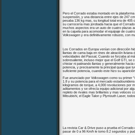
Pero el Corrado estaba montado en la plataforma 
suspensión, y una distancia entre ejes de 247 cm
pesaba 136 kg mas, su longitud total era de 405 
*
su carrocería mas jorobada hacia que el Corrado
muchos aspectos era un auto de cuatro plazas ac
en la cajuela para acomodar el equipaje de cuatro 
Volkswagen y era definitivamente robusto, con ma
Los Corrados en Europa venían con dirección hidr
llantas de cama baja en rines de aleación liviana 
velocidades del Passat; Cuando se forzaba al m
sobresaliente, incluso mejor que el Golf GTI, se 
chistar ni patinando llantas y generalmente haci
potencia, y precisamente la principal queja que t
suficiente potencia, cuando este hizo su aparició
Fue anunciado por Volkswagen como su primer "c
1.8 y su potencia para el mercado estadounidense
kilogramos de torque, a 4,000 revoluciones por mi
aditamentos y se ofrecía equipo adicional por a
repleto de rivales mas brillantes y mas veloces 
Mitsubishi, el Eagle Talon y Plymouth Laser, todos
La revista Car & Drive puso a prueba el Corrado 
pasar de 0 a 96 Km/h le tomo 8.2 segundos y pu