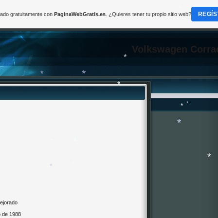
*
REGÍS
reado gratuitamente con
PaginaWebGratis.es
. ¿Quieres tener tu propio sitio web?
Volkswagen Corra
*
*
*
*
*
*
*
*
*
*
*
*
*
ejorado
o de 1988