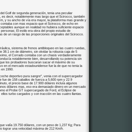
del Golf de segunda generación, tenia una peculiar
, es decir, notablemente mas largo que el Scirocco, también
cm, y su ancho de vía era mayor, la plataforma mas grande y
 contaba con mas espacio que el Scirocco, de echo en
eptables aunque en realidad no hubiera suficiente espacio
personas; El estilo era obra del propio estudio de
s de un rasgo de las proporciones originales del Scirocco.
áulica, sistema de frenos antibloqueo en las cuatro ruedas,
de 38.1 cm de diámetro, sin olvidar la robusta caja de 5
áximo, el Corrado contaba con un chasis verdaderamente
conducía notablemente bien, desarrollando su potencia sin
a que los probadores buscaran sacar el máximo de su
uvo en el mercado estadounidense fue la de que no tenia la
n en 1990.
oche deportivo pura sangre", venia con el supercargador
 fue de 158 caballos de fuerza a 5,600 rpm y 22.9
nuto, el precio base de 17.900 dólares incluía algunos
lgunos dólares mas, eso era demasiado dinero en un mercado
como el Probe GT supercargado de Ford, el Eclipse de
 ellos turbo cargados y con tracción en las cuatro llantas.
que valía 19.750 dólares, con un peso de 1,237 Kg; Para
do lograr una velocidad máxima de 212 Km/h.