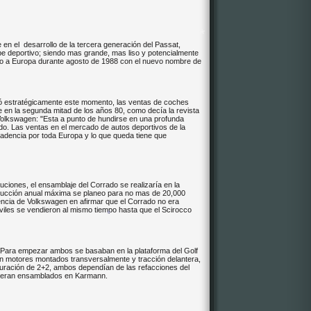
*
n el desarrollo de la tercera generación del Passat,
e deportivo; siendo mas grande, mas liso y potencialmente
ego a Europa durante agosto de 1988 con el nuevo nombre de
*
ó estratégicamente este momento, las ventas de coches
en la segunda mitad de los años 80, como decía la revista
Volkswagen: "Esta a punto de hundirse en una profunda
do. Las ventas en el mercado de autos deportivos de la
cadencia por toda Europa y lo que queda tiene que
iones, el ensamblaje del Corrado se realizaría en la
oducción anual máxima se planeo para no mas de 20,000
tencia de Volkswagen en afirmar que el Corrado no era
viles se vendieron al mismo tiempo hasta que el Scirocco
 Para empezar ambos se basaban en la plataforma del Golf
an motores montados transversalmente y tracción delantera,
guración de 2+2, ambos dependían de las refacciones del
s eran ensamblados en Karmann.
*