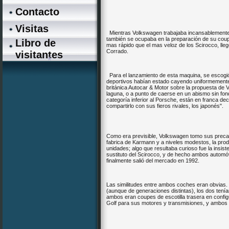
Contacto
Visitas
Mientras Volkswagen trabajaba incansablemente e
también se ocupaba en la preparación de su coup
Libro de
mas rápido que el mas veloz de los Scirocco, ll
Corrado.
visitantes
Para el lanzamiento de esta maquina, se escogi
deportivos habían estado cayendo uniformemente 
británica Autocar & Motor sobre la propuesta de 
laguna, o a punto de caerse en un abismo sin fon
categoría inferior al Porsche, están en franca de
*
compartirlo con sus fieros rivales, los japonés".
*
Como era previsible, Volkswagen tomo sus precauc
fabrica de Karmann y a niveles modestos, la pr
unidades; algo que resultaba curioso fue la insis
sustituto del Scirocco, y de hecho ambos automó
finalmente salió del mercado en 1992.
Las similitudes entre ambos coches eran obvias.
(aunque de generaciones distintas), los dos tení
ambos eran coupes de escotilla trasera en confi
Golf para sus motores y transmisiones, y ambo