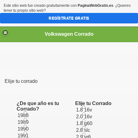
Este sitio web fue creado gratuitamente con
PaginaWebGratis.es
. ¿Quieres
tener tu propio sitio web?
REGÍSTRATE GRATIS
Volkswagen Corrado
Elije tu corrado
¿De que año es tu
Elije tu Corrado
Corrado?
1.8 16v
1988
2.0 16v
1989
1.8 g60
1990
2.8 slc
1991
2.9 vr6